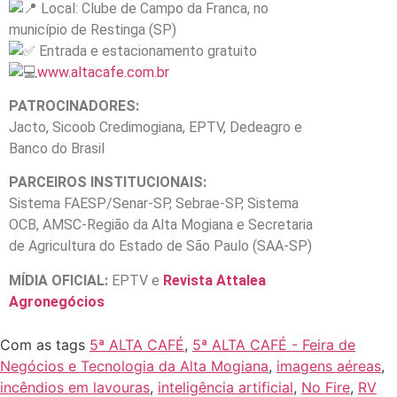
Local: Clube de Campo da Franca, no
município de Restinga (SP)
Entrada e estacionamento gratuito
www.altacafe.com.br
PATROCINADORES:
Jacto, Sicoob Credimogiana, EPTV, Dedeagro e
Banco do Brasil
PARCEIROS INSTITUCIONAIS:
Sistema FAESP/Senar-SP, Sebrae-SP, Sistema
OCB, AMSC-Região da Alta Mogiana e Secretaria
de Agricultura do Estado de São Paulo (SAA-SP)
MÍDIA OFICIAL:
EPTV e
Revista Attalea
Agronegócios
Com as tags
5ª ALTA CAFÉ
,
5ª ALTA CAFÉ - Feira de
Negócios e Tecnologia da Alta Mogiana
,
imagens aéreas
,
incêndios em lavouras
,
inteligência artificial
,
No Fire
,
RV