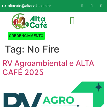
altacafe@altacafe.com.br
SEJA UM EXPOSITOR
CREDENCIAMENTO
Tag:
No Fire
RV Agroambiental e ALTA
CAFÉ 2025