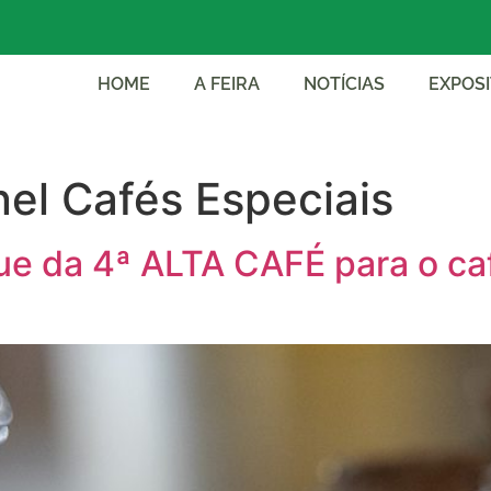
HOME
A FEIRA
NOTÍCIAS
EXPOS
el Cafés Especiais
e da 4ª ALTA CAFÉ para o caf