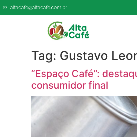
altacafe@altacafe.com.br
Tag:
Gustavo Leon
“Espaço Café”: destaqu
consumidor final