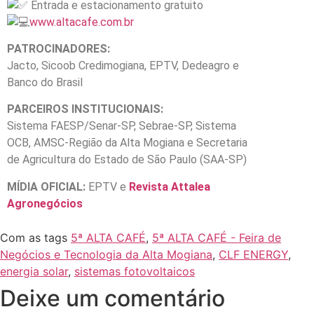
Entrada e estacionamento gratuito
www.altacafe.com.br
PATROCINADORES:
Jacto, Sicoob Credimogiana, EPTV, Dedeagro e
Banco do Brasil
PARCEIROS INSTITUCIONAIS:
Sistema FAESP/Senar-SP, Sebrae-SP, Sistema
OCB, AMSC-Região da Alta Mogiana e Secretaria
de Agricultura do Estado de São Paulo (SAA-SP)
MÍDIA OFICIAL:
EPTV e
Revista Attalea
Agronegócios
Com as tags
5ª ALTA CAFÉ
,
5ª ALTA CAFÉ - Feira de
Negócios e Tecnologia da Alta Mogiana
,
CLF ENERGY
,
energia solar
,
sistemas fotovoltaicos
Deixe um comentário