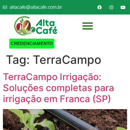
altacafe@altacafe.com.br
CREDENCIAMENTO
Tag:
TerraCampo
TerraCampo Irrigação:
Soluções completas para
irrigação em Franca (SP)