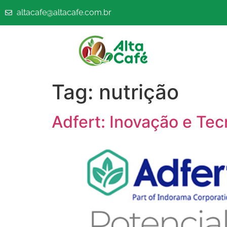
altacafe@altacafe.com.br
Tag:
nutrição
Adfert: Inovação e Tec