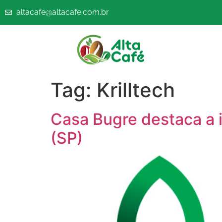
altacafe@altacafe.com.br
Tag:
Krilltech
Casa Bugre destaca a
(SP)