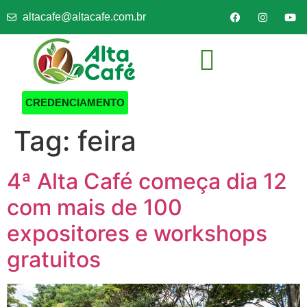
altacafe@altacafe.com.br
SEJA UM EXPOSITOR
CREDENCIAMENTO
Tag:
feira
4ª Alta Café começa dia 12
com mais de 100
expositores e workshops
gratuitos