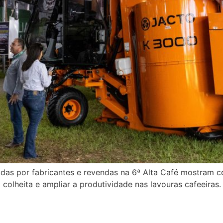
adas por fabricantes e revendas na 6ª Alta Café mostram 
 colheita e ampliar a produtividade nas lavouras cafeeiras.