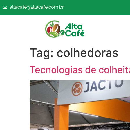
altacafe@altacafe.com.br
Tag:
colhedoras
Tecnologias de colhei