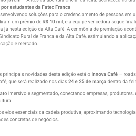
 por estudantes da Fatec Franca
.
esenvolvendo soluções para o credenciamento de pessoas em 
idiram um prêmio de
R$ 10 mil
, e a equipe vencedora segue fina
a já nesta edição da Alta Café. A cerimônia de premiação aconte
Sindicato Rural de Franca e da Alta Café, estimulando a aplicaç
ucação e mercado.
s principais novidades desta edição está o
Innova Café
– roadsh
afé, que será realizado nos dias
24 e 25 de março
dentro da feir
mato imersivo e segmentado, conectando empresas, produtores, e
ltura.
os elos essenciais da cadeia produtiva, aproximando tecnologi
ades concretas de negócios.