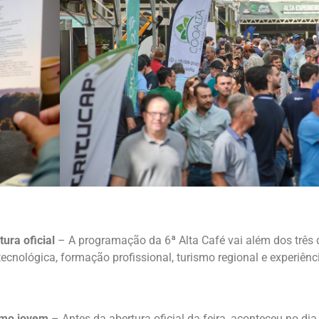
ura oficial
– A programação da 6ª Alta Café vai além dos três d
tecnológica, formação profissional, turismo regional e experiênc
smo jovem
– Antes da abertura oficial da feira, aconteceu no di