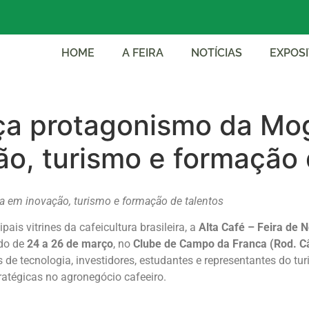
HOME
A FEIRA
NOTÍCIAS
EXPOS
rça protagonismo da Mog
o, turismo e formação 
ta em inovação, turismo e formação de talentos
is vitrines da cafeicultura brasileira, a
Alta Café – Feira de 
ado de
24 a 26 de março
, no
Clube de Campo da Franca (Rod. Câ
s de tecnologia, investidores, estudantes e representantes do t
ratégicas no agronegócio cafeeiro.