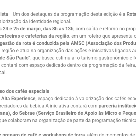
ista
– Um dos destaques da programação desta edição é a
Rota
valorização da identidade regional.
as 24 e 25 de março, das 8h às 13h
, com saída e retorno no próp
cafeeiras e cafeterias da região
, em um roteiro que apresenta 
gestão da rota é conduzida pela AMSC (Associação dos Produ
 região e atua na organização das ações e iniciativas ligadas ao
 de São Paulo”
, que busca estimular o turismo gastronômico e f
afé contará com espaço dedicado dentro da programação da feira
cal.
so dos cafés especiais
 Alta Experience
, espaço dedicado à valorização dos cafés espe
reciadores da bebida.A iniciativa contará com
parceria institu
ana), do Sebrae (Serviço Brasileiro de Apoio às Micro e Peq
 que colaboram na organização de parte da programação técnica
 preparo de café e workshops de torra
, além de momentos de 