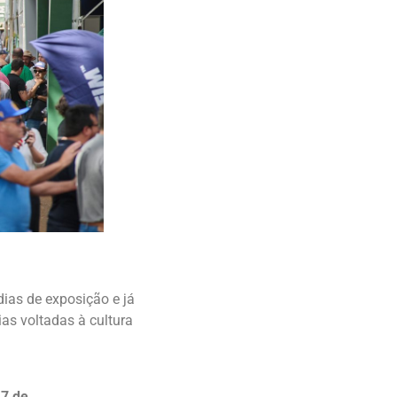
ias de exposição e já
ias voltadas à cultura
a
7 de