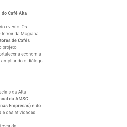
 do Café Alta
rio evento. Os
o terroir da Mogiana
tores de Cafés
 projeto.
ortalecer a economia
, ampliando o diálogo
ciais da Alta
cional da AMSC
uenas Empresas) e do
 e das atividades
troca de