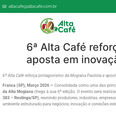
altacafe@altacafe.com.br
6ª Alta Café refo
aposta em inovaçã
6ª Alta Café reforça protagonismo da Mogiana Paulista e apos
Franca (SP), Março 2026 —
Consolidada como uma das principa
da Alta Mogiana
chega à sua 6ª edição. O evento será realiz
383 – Restinga/SP)
, reunindo produtores, indústrias, empresa
ambiente estruturado para negócios, inovação e conexões est